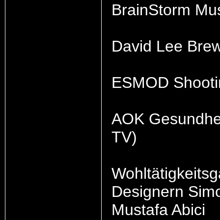
BrainStorm Mu
David Lee Brew
ESMOD Shooti
AOK Gesundhei
TV)
Wohltätigkeits
Designern Simo
Mustafa Abici