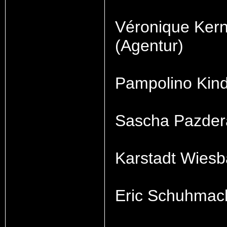
Véronique Ker
(Agentur)
Pampolino Kin
Sascha Pazder
Karstadt Wies
Eric Schuhmach